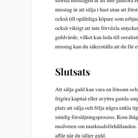
största misstagen är att inte jämföra 
misstag är att sälja i hast utan att fö
också till opålitliga köpare som erbjud
också viktigt att inte förväxla smyck
guldvärde, vilket kan leda till oreali
misstag kan du säkerställa att du får ett
Slutsats
Att sälja guld kan vara en lönsam och
frigöra kapital eller avyttra gamla sm
plats att sälja och följa några enkla 
smidig försäljningsprocess. Kom ihåg 
medveten om marknadsförhållanden. P
affär när du säljer guld.