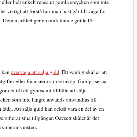
er eller helt enkelt rensa ut gamla smycken som inte
t viktigt att förstå hur man bäst går till väga för
is. Denna artikel ger en omfattande guide för
.
n kan
överväga att sälja guld
. Ett vanligt skäl är att
utgifter eller finansiera större inköp. Guldpriserna
r det till ett gynnsamt tillfälle att sälja.
cken som inte längre används omvandlas till
n låda. Att sälja guld kan också vara en del av en
rsifierar sina tillgångar. Oavsett skälet är det
maximerar vinsten.