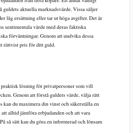
erbjudanden från flera köpare. Ett annat vanligt
rstå guldets aktuella marknadsvärde. Vissa säljer
er låg ersättning eller tar ut höga avgifter. Det är
ens sentimentala värde med deras faktiska
stiska förväntningar. Genom att undvika dessa
 rättvist pris för ditt guld.
 praktisk lösning för privatpersoner som vill
ycken. Genom att förstå guldets värde, välja rätt
tips kan du maximera din vinst och säkerställa en
att alltid jämföra erbjudanden och att vara
å så sätt kan du göra en informerad och lönsam