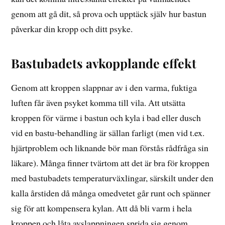
genom att gå dit, så prova och upptäck själv hur bastun
påverkar din kropp och ditt psyke.
Bastubadets avkopplande effekt
Genom att kroppen slappnar av i den varma, fuktiga
luften får även psyket komma till vila. Att utsätta
kroppen för värme i bastun och kyla i bad eller dusch
vid en bastu-behandling är sällan farligt (men vid t.ex.
hjärtproblem och liknande bör man förstås rådfråga sin
läkare). Många finner tvärtom att det är bra för kroppen
med bastubadets temperaturväxlingar, särskilt under den
kalla årstiden då många omedvetet går runt och spänner
sig för att kompensera kylan. Att då bli varm i hela
kroppen och låta avslappningen sprida sig genom