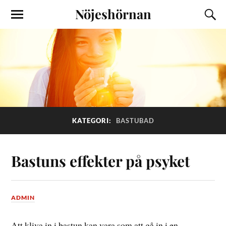
Nöjeshörnan
KATEGORI:
BASTUBAD
Bastuns effekter på psyket
ADMIN
Att kliva in i bastun kan vara som att gå in i en