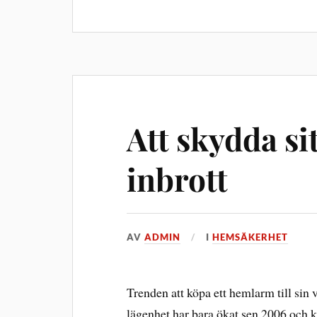
Att skydda s
inbrott
AV
ADMIN
I
HEMSÄKERHET
Trenden att köpa ett hemlarm till sin 
lägenhet har bara ökat sen 2006 och 