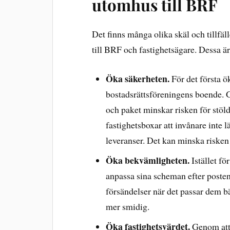
utomhus till BRF
Det finns många olika skäl och tillfäl
till BRF och fastighetsägare. Dessa är 
Öka säkerheten.
För det första ö
bostadsrättsföreningens boende. G
och paket minskar risken för stöl
fastighetsboxar att invånare inte l
leveranser. Det kan minska risken
Öka bekvämligheten.
Istället fö
anpassa sina scheman efter posten
försändelser när det passar dem bä
mer smidig.
Öka fastighetsvärdet.
Genom att