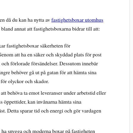
len då du kan ha nytta av
fastighetsboxar utomhus
bland annat att fastighetsboxarna bidrar till att:
kar fastighetsboxar säkerheten för
enom att ha en säker och skyddad plats för post
d och förlorade försändelser. Dessutom innebär
ängre behöver gå ut på gatan för att hämta sina
 för olyckor och skador.
r att behöva ta emot leveranser under arbetstid eller
s öppettider, kan invånarna hämta sina
st. Detta sparar tid och energi och gör vardagen
 ha snygga och moderna boxar på fastigheten