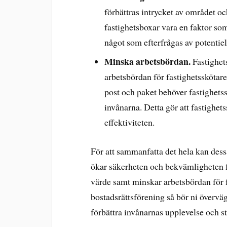
förbättras intrycket av området oc
fastighetsboxar vara en faktor som
något som efterfrågas av potentiel
Minska arbetsbördan.
Fastighet
arbetsbördan för fastighetsskötar
post och paket behöver fastighetss
invånarna. Detta gör att fastighet
effektiviteten.
För att sammanfatta det hela kan dessa
ökar säkerheten och bekvämligheten fö
värde samt minskar arbetsbördan för f
bostadsrättsförening så bör ni överväga
förbättra invånarnas upplevelse och s