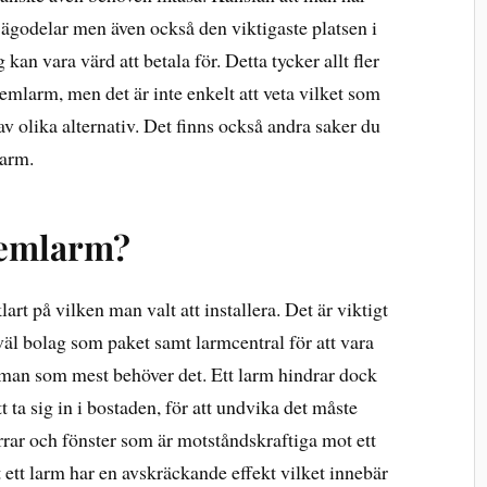
na ägodelar men även också den viktigaste platsen i
g kan vara värd att betala för. Detta tycker allt fler
hemlarm, men det är inte enkelt att veta vilket som
av olika alternativ. Det finns också andra saker du
larm.
 hemlarm?
art på vilken man valt att installera. Det är viktigt
väl bolag som paket samt larmcentral för att vara
är man som mest behöver det. Ett larm hindrar dock
tt ta sig in i bostaden, för att undvika det måste
rrar och fönster som är motståndskraftiga mot ett
t ett larm har en avskräckande effekt vilket innebär