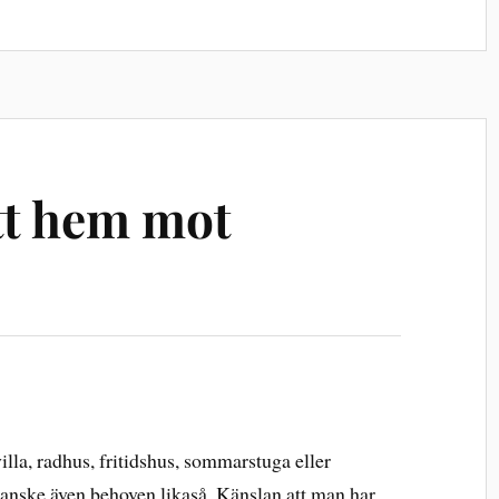
itt hem mot
villa, radhus, fritidshus, sommarstuga eller
kanske även behoven likaså. Känslan att man har